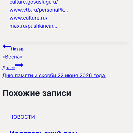
culture.gosuslugi.ru/
www.vtb.ru/personal/k…
www.culture.ru/
max.ru/pushkincar…
Навигация
Назад
«Весна»
по
Далее
записям
Дню памяти и скорби 22 июня 2026 года,
Похожие записи
НОВОСТИ