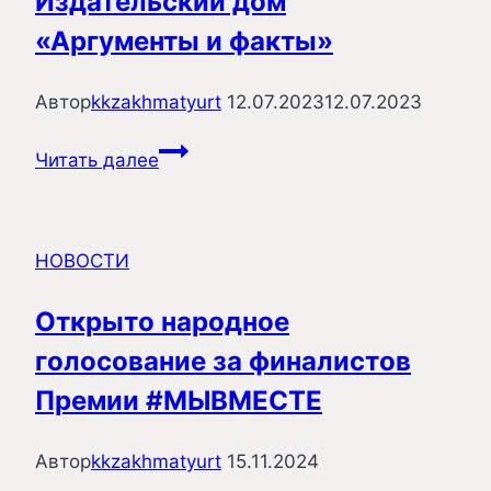
Издательский дом
«Аргументы и факты»
Автор
kkzakhmatyurt
12.07.2023
12.07.2023
Издательский
Читать далее
дом
«Аргументы
и
НОВОСТИ
факты»
Открыто народное
голосование за финалистов
Премии #МЫВМЕСТЕ
Автор
kkzakhmatyurt
15.11.2024