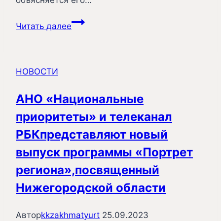
На
Читать далее
IV
Конгрессе
молодых
НОВОСТИ
ученых
назвали
АНО «Национальные
слово
приоритеты» и телеканал
года
в
РБКпредставляют новый
науке
выпуск программы «Портрет
в
региона»,посвященный
2024
году
Нижегородской области
Автор
kkzakhmatyurt
25.09.2023