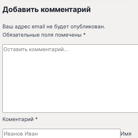
и
Добавить комментарий
телеканал
РБКпредставляют
Ваш адрес email не будет опубликован.
новый
Обязательные поля помечены
выпуск
*
программы
«Портрет
региона»,посвященный
Нижегородской
области
Коментарий
*
Имя