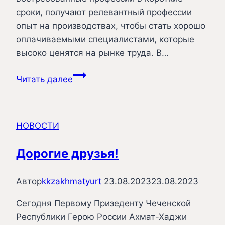
сроки, получают релевантный профессии
опыт на производствах, чтобы стать хорошо
оплачиваемыми специалистами, которые
высоко ценятся на рынке труда. В…
Профессионалитет.
Читать далее
Ты
в
хорошей
НОВОСТИ
компании
Дорогие друзья!
Автор
kkzakhmatyurt
23.08.2023
23.08.2023
Сегодня Первому Призеденту Чеченской
Республики Герою России Ахмат-Хаджи